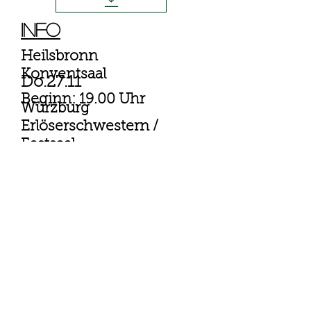
Info
Heilsbronn
Konventsaal
Do.27.11
Beginn: 19.00 Uhr
Würzburg
Erlöserschwestern /
Festsaal
Beginn: 20.00 Uhr
Do. 19. Februar 2026
Germering
Beginn: 20.00 Uhr
Do 26 & Fr. 27 02