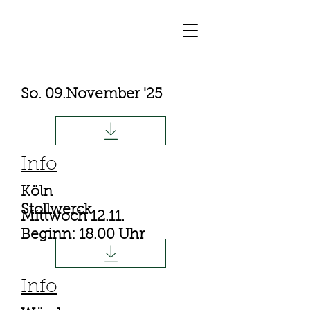
So. 09.November '25
Info
Köln
Stollwerck
Mittwoch 12.11.
Beginn: 18.00 Uhr
Info